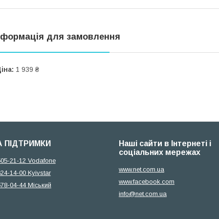
нформація для замовлення
іна:
1 939 ₴
 ПІДТРИМКИ
Наші сайти в Інтернеті і
соціальних мережах
505-21-12 Vodafone
www.net.com.ua
624-14-00 Kyivstar
www.facebook.com
578-04-44 Міський
info@net.com.ua