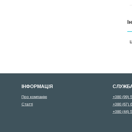
І
Ц
ІНФОРМАЦІЯ
СЛУЖБА
Про компанію
+380 (99) 
Статті
+380 (67) 
+380 (44) 