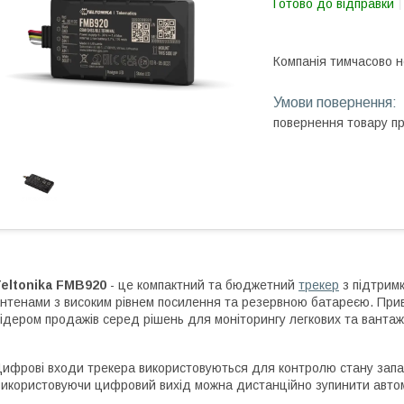
Готово до відправки
Компанія тимчасово 
повернення товару п
eltonika FMB920
- це компактний та бюджетний
трекер
з підтрим
нтенами з високим рівнем посилення та резервною батареєю. Прива
ідером продажів серед рішень для моніторингу легкових та вантаж
ифрові входи трекера використовуються для контролю стану запа
икористовуючи цифровий вихід можна дистанційно зупинити автом