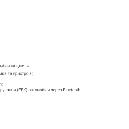
абливої ціни, є:
ків та пристроїв;
я;
рування (ЕБК) автомобіля через Bluetooth.