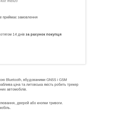
Код:
fmb920
не приймає замовлення
ротягом 14 днів
за рахунок покупця
кою Bluetooth, вбудованими GNSS і GSM
блива ціна та литовська якість робить трекер
них автомобілів.
лювання, дверей або кнопки тривоги.
обіль.