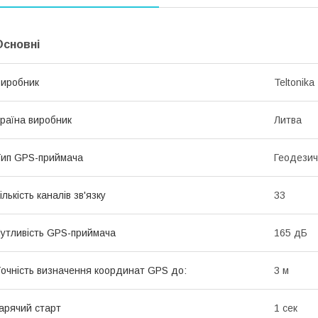
Основні
иробник
Teltonika
раїна виробник
Литва
ип GPS-приймача
Геодези
ількість каналів зв'язку
33
утливість GPS-приймача
165 дБ
очність визначення координат GPS до:
3 м
арячий старт
1 сек