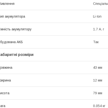
Живлення
Спеціаль
ип акумулятора
Li-Ion
мність акумулятору
1.7 А. г
будована АКБ
Так
Габаритні розміри
Довжина
43 мм
Ширина
12 мм
исота
79 мм
ага
0.054 кг