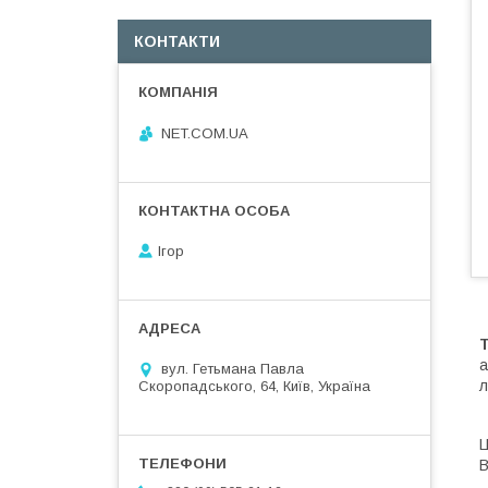
КОНТАКТИ
NET.COM.UA
Ігор
T
а
вул. Гетьмана Павла
л
Скоропадського, 64, Київ, Україна
Ц
В