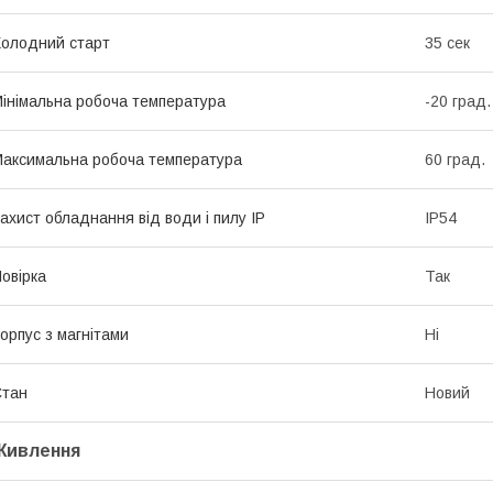
олодний старт
35 сек
інімальна робоча температура
-20 град.
аксимальна робоча температура
60 град.
ахист обладнання від води і пилу IP
IP54
овірка
Так
орпус з магнітами
Ні
Стан
Новий
Живлення