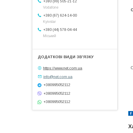
+380 (99) 505-21-12
Vodafone
+380 (67) 624-14-00
Kyivstar
+380 (44) 578-04-44
Міський
https://www.net.com.ua
info@net.com.ua
+380995052112
+380995052112
+380995052112
Х