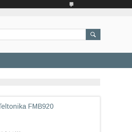
Teltonika FMB920