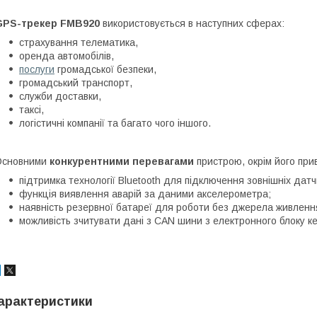
GPS-трекер
FMB920
використовується в наступних сферах:
страхування телематика,
оренда автомобілів,
послуги
громадської безпеки,
громадський транспорт,
служби доставки,
таксі,
логістичні компанії та багато чого іншого.
Основними
конкурентними перевагами
пристрою, окрім його прив
підтримка технології Bluetooth для підключення зовнішніх датчи
функція виявлення аварій за даними акселерометра;
наявність резервної батареї для роботи без джерела живленн
можливість зчитувати дані з CAN шини з електронного блоку ке
арактеристики