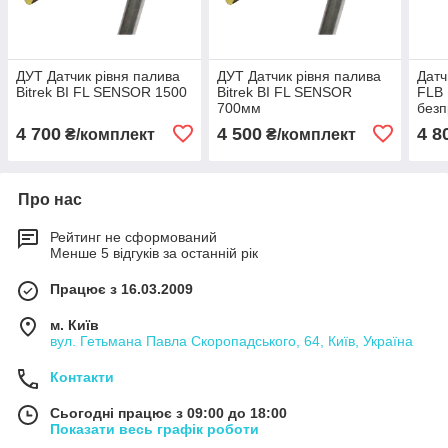
ДУТ Датчик рівня палива
ДУТ Датчик рівня палива
Датч
Bitrek BI FL SENSOR 1500
Bitrek BI FL SENSOR
FLB
700мм
безп
4 700
4 500
4 8
₴/комплект
₴/комплект
Про нас
Рейтинг не сформований
Менше 5 відгуків за останній рік
Працює з 16.03.2009
м. Київ
вул. Гетьмана Павла Скоропадського, 64, Київ, Україна
Контакти
Сьогодні працює з 09:00 до 18:00
Показати весь графік роботи