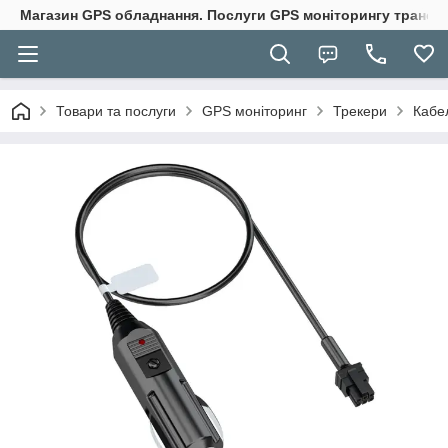
Магазин GPS обладнання. Послуги GPS моніторингу транспо
Товари та послуги
GPS моніторинг
Трекери
Кабел