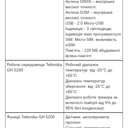
Антена GNSS – внутрішня
високої точності
Антена GSM – внутрішня
високої точності
USB - 2.0 Micro-USB
Індикація - 3 світлодіоди,
індикація яких програмується
SIM: Micro-SIM, можливість
eSIM
Пам'ять - 128 МБ вбудованої
флеш-пам'яті
Робоче середовище Teltonika
Робочий діапазон
GH 5200
температур: від -25°C до
+65°C
Діапазон температур
зберігання: від -25°C до
+85°C
Діапазон роботи трекера за
вологості повітря від 5% до
95% без конденсації
Функції Teltonika GH 5200
Датчики: акселерометр,
гіроскоп
Сценарії: перевищення