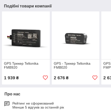
Подібні товари компанії
GPS Трекер Teltonika
GPS - Трекер Teltonika
GPS 
FMB920
FMB020
FMP
1 939
2 676
2 6
₴
₴
Про нас
Рейтинг не сформований
Менше 5 відгуків за останній рік