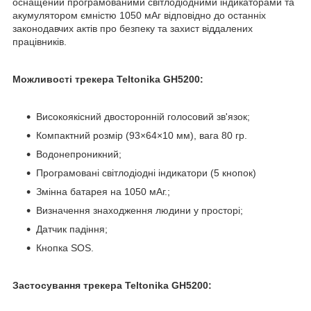
оснащений програмованими світлодіодними індикаторами та
акумулятором ємністю 1050 мАг відповідно до останніх
законодавчих актів про безпеку та захист віддалених
працівників.
Можливості трекера Teltonika GH5200:
Високоякісний двосторонній голосовий зв'язок;
Компактний розмір (93×64×10 мм), вага 80 гр.
Водонепроникний;
Програмовані світлодіодні індикатори (5 кнопок)
Змінна батарея на 1050 мАг.;
Визначення знаходження людини у просторі;
Датчик падіння;
Кнопка SOS.
Застосування трекера Teltonika GH5200: