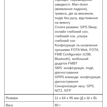
швидкості, Man-down
(виявлення падіння),
тривога, дія за викликом,
подія без руху, відстеження
на вимогу
Сплячі режими: GPS Sleep,
онлайн глибокий сон,
глибокий сон, ультра
глибокий сон
Конфігурація та оновлення
прошивки FOTA Web, FOTA,
FMB Configurator (USB,
Bluetooth), мобільний
додаток FMBT
SMS: конфігурація, події,
діагностування
GPRS команди: конфігурація,
діагностування
Синхронізація часу: GPS,
NITZ, NTP
Розміри
11 x 64 x 95 мм (Д х Ш х В)
Вага
80 г