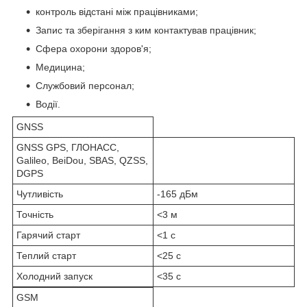
контроль відстані між працівниками;
Запис та зберігання з ким контактував працівник;
Сфера охорони здоров'я;
Медицина;
Службовий персонал;
Водiї.
GNSS
GNSS GPS, ГЛОНАСС,
Galileo, BeiDou, SBAS, QZSS,
DGPS
Чутливість
-165 дБм
Точність
<3 м
Гарячий старт
<1 с
Теплий старт
<25 с
Холодний запуск
<35 с
GSM