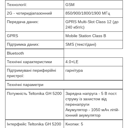
Технології:
GSM
2G - чотиридіапазонний
850/900/1800/1900 МГц
Передача даних:
GPRS Multi-Slot Class 12 (до
240 кбіт/с)
GPRS
Mobile Station Class B
Підтримка даних:
SMS (текст/дані)
Bluetooth
Технічні характеристики
4.0+LE
Підтримувані периферійні
гарнітура
пристрої:
Технічні параметри
Потужність Teltonika GH 5200
Зарядна напруга - 5 В пост.
струму із захистом від
перенапруги
Акумулятор - 1050 мАч літій-
іонний акумулятор
Інтерфейс Teltonika GH 5200
Кнопки: 5